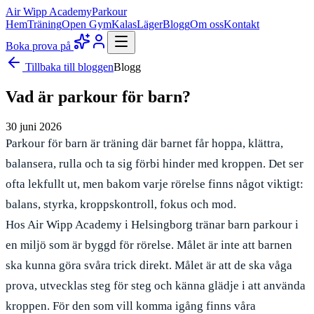
Air Wipp
Academy
Parkour
Hem
Träning
Open Gym
Kalas
Läger
Blogg
Om oss
Kontakt
Boka prova på
Tillbaka till bloggen
Blogg
Vad är parkour för barn?
30 juni 2026
Parkour för barn är träning där barnet får hoppa, klättra,
balansera, rulla och ta sig förbi hinder med kroppen. Det ser
ofta lekfullt ut, men bakom varje rörelse finns något viktigt:
balans, styrka, kroppskontroll, fokus och mod.
Hos Air Wipp Academy i Helsingborg tränar barn parkour i
en miljö som är byggd för rörelse. Målet är inte att barnen
ska kunna göra svåra trick direkt. Målet är att de ska våga
prova, utvecklas steg för steg och känna glädje i att använda
kroppen. För den som vill komma igång finns våra