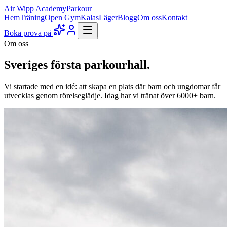
Air Wipp
Academy
Parkour
Hem
Träning
Open Gym
Kalas
Läger
Blogg
Om oss
Kontakt
Boka prova på
Om oss
Sveriges
första
parkourhall.
Vi startade med en idé: att skapa en plats där barn och ungdomar får
utvecklas genom rörelseglädje. Idag har vi tränat över 6000+ barn.